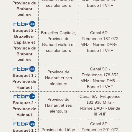
Province du
ses alentours
Bande III VHF
Brabant
wallon
Bouquet 2 :
Bruxelles-Capitale,
Canal 6D -
Bruxelles-
Province du
Fréquence 187.072
Capitale et
Brabant wallon et
MHz - Norme DAB+ -
Province du
ses alentours
Bande III VHF
Brabant
wallon
Canal 5C -
Province de
Fréquence 178.352
Bouquet 1 :
Hainaut et ses
MHz - Norme DAB+ -
Province de
alentours
Bande III VHF
Hainaut
Canal 6A - Fréquence
Province de
181.936 MHz -
Bouquet 2 :
Hainaut et ses
Norme DAB+ - Bande
Province de
alentours
III VHF
Hainaut
Canal 8D -
Province de Liège
Fréquence 201.072
Bouquet 1 :