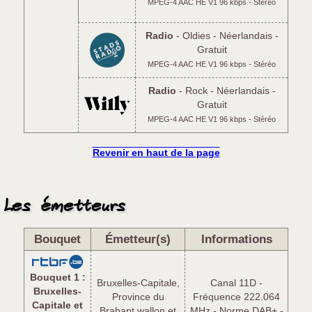
MPEG-4 AAC HE V1 96 kbps - Stéréo
Radio
- Oldies - Néerlandais -
Gratuit
MPEG-4 AAC HE V1 96 kbps - Stéréo
Radio
- Rock - Néerlandais -
Gratuit
MPEG-4 AAC HE V1 96 kbps - Stéréo
Revenir en haut de la page
Les émetteurs
Bouquet
Émetteur(s)
Informations
Bouquet 1 :
Bruxelles-Capitale,
Canal 11D -
Bruxelles-
Province du
Fréquence 222.064
Capitale et
Brabant wallon et
MHz - Norme DAB+ -