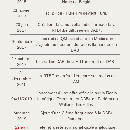
2015
Norkring België.
01 janvier
RTBF.be - Pure FM devient Pure.
2017
29 juin
Création de la nouvelle radio Tarmac de la
2017
RTBF.be diffusée en DAB+.
Les radios QMusic et Joe de Medialaan
Septembre
s'ajoute au bouquet de radios flamandes en
2017
DAB+.
17 octobre
Les radios DAB de la VRT migrent en DAB+.
2017
31
La RTBF.be arrête d'émettre ses radios en
décembre
AM.
2018
Lancement d'une offre officielle sur la Radio
04/11/2019
Numérique Terrestre en DAB+ en Fédération
Wallonie-Bruxelles.
Automne
Ajout d'une 3 ème fréquence à la DAB+
2019
flamande.
22 avril
Telenet arrête son signal câblé analogique